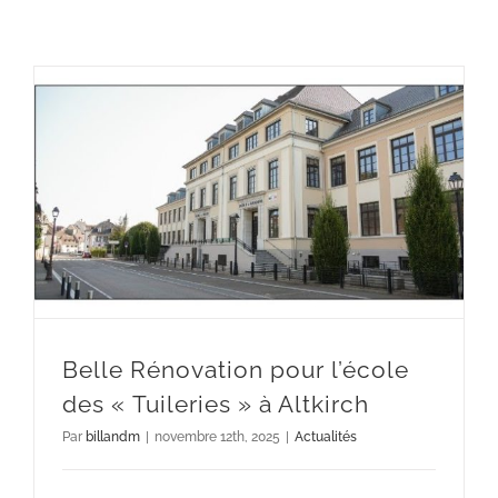
Belle Rénovation pour l’école des « Tuileries » à Altkirch
Belle Rénovation pour l’école
des « Tuileries » à Altkirch
Par
billandm
|
novembre 12th, 2025
|
Actualités