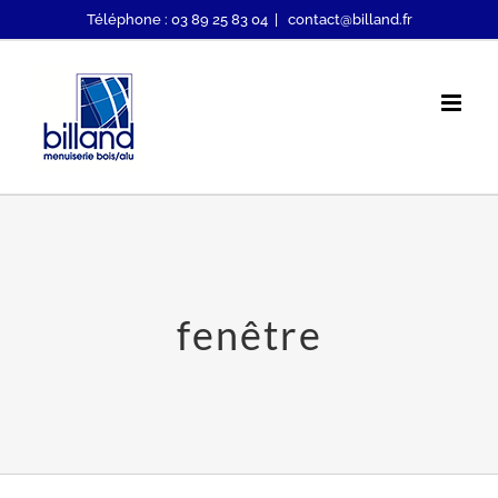
Passer
Téléphone : 03 89 25 83 04
|
contact@billand.fr
au
contenu
fenêtre