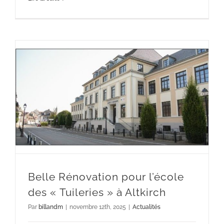
Belle Rénovation pour l’école des « Tuileries » à Altkirch
Belle Rénovation pour l’école
des « Tuileries » à Altkirch
Par
billandm
|
novembre 12th, 2025
|
Actualités