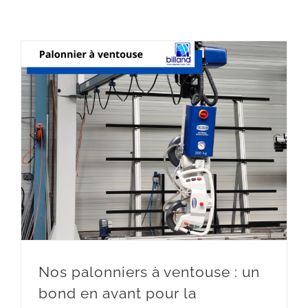
Nos palonniers à ventouse : un bond en avant pour la manutention en atelier
Nos palonniers à ventouse : un
bond en avant pour la