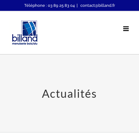
Passer
Téléphone : 03 89 25 83 04
|
contact@billand.fr
au
contenu
Actualités