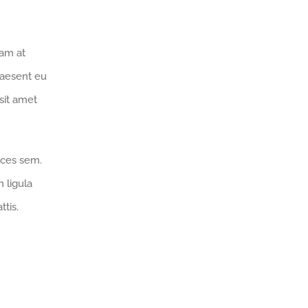
lam at
Praesent eu
 sit amet
ices sem.
 ligula
ttis.