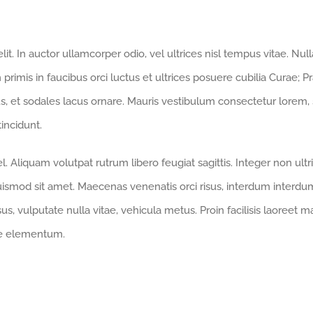
it. In auctor ullamcorper odio, vel ultrices nisl tempus vitae. Nul
m primis in faucibus orci luctus et ultrices posuere cubilia Curae; 
ibus, et sodales lacus ornare. Mauris vestibulum consectetur lorem,
incidunt.
 Aliquam volutpat rutrum libero feugiat sagittis. Integer non ultr
smod sit amet. Maecenas venenatis orci risus, interdum interdum
us, vulputate nulla vitae, vehicula metus. Proin facilisis laoreet ma
tae elementum.