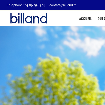
Passer
Téléphone : 03 89 25 83 04
|
contact@billand.fr
au
ACCUEIL
QUI
contenu