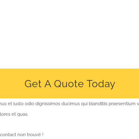
Get A Quote Today
us et iusto odio dignissimos ducimus qui blanditiis praesentium 
lores et quas.
contact non trouvé !